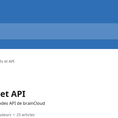
és et API
et API
odes API de brainCloud
buteurs
25 articles